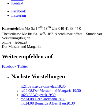
Kontakt
Facebook
Instagram
00
00
Kartentelefon
Mo-Sa 14
-18
Uhr 040-41 33 44 0
00
00
Theaterkasse Mo bis Sa 14
-18
Abendkasse öffnet 1 Stunde vor
Vorstellungsbeginn
online – jederzeit
Der Meister und Margarita
Weiterempfehlen auf
Facebook
Twitter
Nächste Vorstellungen
fr
21.
08.
mayday.mayday.
19:30
sa
22.
08.
Der Meister und Margarita
19:30
so
23.
08.
Woyzeck
19:30
mo
24.
08.
Der Sandmann
18:30
mo
24.
08.
Bernarda Albas Haus
20:30