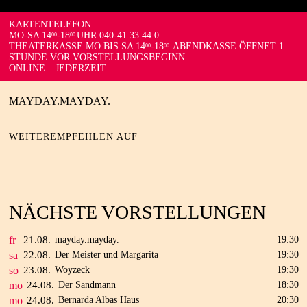
KARTENTELEFON
MO-SA 14
-18
UHR 040-41 33 44 0
00
00
THEATERKASSE MO BIS SA 14
-18
ABENDKASSE ÖFFNET 1
00
00
STUNDE VOR VORSTELLUNGSBEGINN
ONLINE – JEDERZEIT
MAYDAY.MAYDAY.
WEITEREMPFEHLEN AUF
NÄCHSTE VORSTELLUNGEN
fr
21.
08.
mayday.mayday.
19:30
sa
22.
08.
Der Meister und Margarita
19:30
so
23.
08.
Woyzeck
19:30
mo
24.
08.
Der Sandmann
18:30
mo
24.
08.
Bernarda Albas Haus
20:30