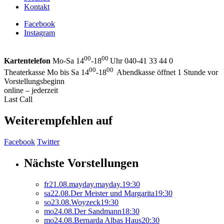
Kontakt
Facebook
Instagram
00
00
Kartentelefon
Mo-Sa 14
-18
Uhr 040-41 33 44 0
00
00
Theaterkasse Mo bis Sa 14
-18
Abendkasse öffnet 1 Stunde vor
Vorstellungsbeginn
online – jederzeit
Last Call
Weiterempfehlen auf
Facebook
Twitter
Nächste Vorstellungen
fr
21.
08.
mayday.mayday.
19:30
sa
22.
08.
Der Meister und Margarita
19:30
so
23.
08.
Woyzeck
19:30
mo
24.
08.
Der Sandmann
18:30
mo
24.
08.
Bernarda Albas Haus
20:30