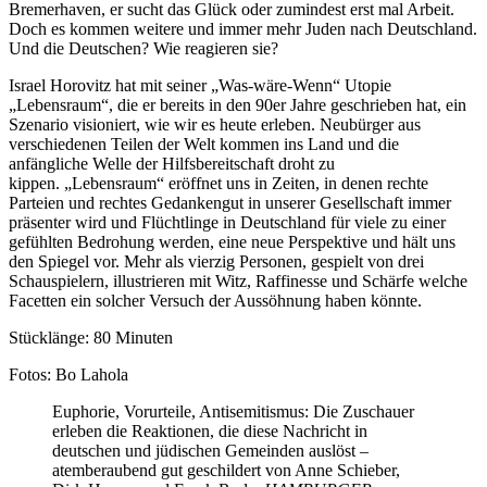
Bremerhaven, er sucht das Glück oder zumindest erst mal Arbeit.
Doch es kommen weitere und immer mehr Juden nach Deutschland.
Und die Deutschen? Wie reagieren sie?
Israel Horovitz hat mit seiner „Was-wäre-Wenn“ Utopie
„Lebensraum“, die er bereits in den 90er Jahre geschrieben hat, ein
Szenario visioniert, wie wir es heute erleben. Neubürger aus
verschiedenen Teilen der Welt kommen ins Land und die
anfängliche Welle der Hilfsbereitschaft droht zu
kippen. „Lebensraum“ eröffnet uns in Zeiten, in denen rechte
Parteien und rechtes Gedankengut in unserer Gesellschaft immer
präsenter wird und Flüchtlinge in Deutschland für viele zu einer
gefühlten Bedrohung werden, eine neue Perspektive und hält uns
den Spiegel vor. Mehr als vierzig Personen, gespielt von drei
Schauspielern, illustrieren mit Witz, Raffinesse und Schärfe welche
Facetten ein solcher Versuch der Aussöhnung haben könnte.
Stücklänge: 80 Minuten
Fotos: Bo Lahola
Euphorie, Vorurteile, Antisemitismus: Die Zuschauer
erleben die Reaktionen, die diese Nachricht in
deutschen und jüdischen Gemeinden auslöst –
atemberaubend gut geschildert von Anne Schieber,