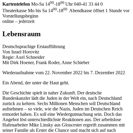
00
00
Kartentelefon
Mo-Sa 14
-18
Uhr 040-41 33 44 0
00
00
Theaterkasse Mo bis Sa 14
-18
Abendkasse öffnet 1 Stunde vor
Vorstellungsbeginn
online – jederzeit
Lebensraum
Deutschsprachige Erstaufführung
Von Israel Horovitz
Regie: Axel Schneider
Mit Dirk Hoener, Frank Roder, Anne Schieber
Wiederaufnahme vom 22. November 2022
bis 7. Dezember 2022
Ein Abend, der unter die Haut geht.
Die Geschichte spielt in naher Zukunft. Der deutsche
Bundeskanzler lädt die Juden in der Welt ein, nach Deutschland
zurück zu kehren. Sechs Millionen Menschen soll Deutschland
aufnehmen – so viele, wie die Nazis, Juden im Deutschen Reich
ermordet haben. Es soll eine Wiedergutmachung sein. Doch das
Angebot löst unterschiedlichste Reaktionen aus. Der arbeitslose
Hafenarbeiter Mike Linsky aus Gloucester ergreift zusammen mit
seiner Familie als Erster die Chance und macht sich auf nach