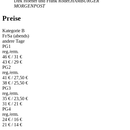
Dirk Hoener und Frank Roder.
HAMBURGER
MORGENPOST
Preise
Kategorie B
Fr/Sa (abends)
andere Tage
PG1
reg./erm.
46 € / 31 €
43 € / 29 €
PG2
reg./erm.
41 € / 27,50 €
38 € / 25,50 €
PG3
reg./erm.
35 € / 23,50 €
31 € / 21 €
PG4
reg./erm.
24 € / 16 €
21 € / 14 €