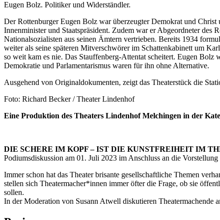
Eugen Bolz. Politiker und Widerständler.
Der Rottenburger Eugen Bolz war überzeugter Demokrat und Christ un
Innenminister und Staatspräsident. Zudem war er Abgeordneter des Rei
Nationalsozialisten aus seinen Ämtern vertrieben. Bereits 1934 formul
weiter als seine späteren Mitverschwörer im Schattenkabinett um Karl
so weit kam es nie. Das Stauffenberg-Attentat scheitert. Eugen Bolz wi
Demokratie und Parlamentarismus waren für ihn ohne Alternative.
Ausgehend von Originaldokumenten, zeigt das Theaterstück die Stati
Foto: Richard Becker / Theater Lindenhof
Eine Produktion des Theaters Lindenhof Melchingen in der 
DIE SCHERE IM KOPF – IST DIE KUNSTFREIHEIT IM 
Podiumsdiskussion am 01. Juli 2023 im Anschluss an die Vorstellung
Immer schon hat das Theater brisante gesellschaftliche Themen verha
stellen sich Theatermacher*innen immer öfter die Frage, ob sie öffen
sollen.
In der Moderation von Susann Atwell diskutieren Theatermachende a