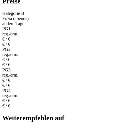
Preise
Kategorie B
Fr/Sa (abends)
andere Tage
PG1
reg./erm.
€ / €
€ / €
PG2
reg./erm.
€ / €
€ / €
PG3
reg./erm.
€ / €
€ / €
PG4
reg./erm.
€ / €
€ / €
Weiterempfehlen auf