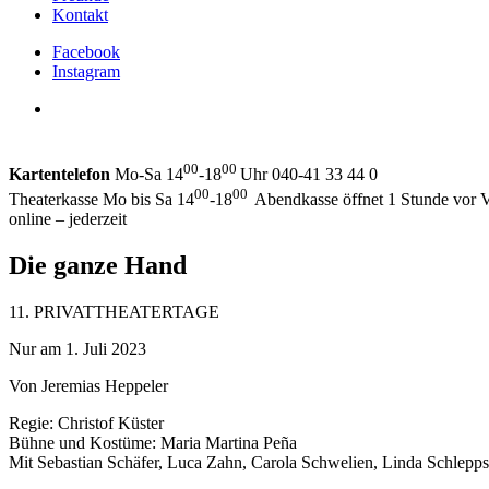
Kontakt
Facebook
Instagram
00
00
Kartentelefon
Mo-Sa 14
-18
Uhr 040-41 33 44 0
00
00
Theaterkasse Mo bis Sa 14
-18
Abendkasse öffnet 1 Stunde vor V
online – jederzeit
Die ganze Hand
11. PRIVATTHEATERTAGE
Nur am 1. Juli 2023
Von Jeremias Heppeler
Regie: Christof Küster
Bühne und Kostüme: Maria Martina Peña
Mit Sebastian Schäfer, Luca Zahn, Carola Schwelien, Linda Schlepps