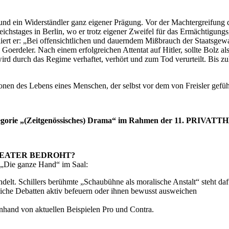
d ein Widerständler ganz eigener Prägung. Vor der Machtergreifung d
chstages in Berlin, wo er trotz eigener Zweifel für das Ermächtigungs
iert er: „Bei offensichtlichen und dauerndem Mißbrauch der Staatsgewal
 Goerdeler. Nach einem erfolgreichen Attentat auf Hitler, sollte Bolz 
rd durch das Regime verhaftet, verhört und zum Tod verurteilt. Bis zulet
onen des Lebens eines Menschen, der selbst vor dem von Freisler gef
Kategorie „(Zeitgenössisches) Drama“ im Rahmen der 11. PRIV
THEATER BEDROHT?
 „Die ganze Hand“ im Saal:
ndelt. Schillers berühmte „Schaubühne als moralische Anstalt“ steht d
tliche Debatten aktiv befeuern oder ihnen bewusst ausweichen
nhand von aktuellen Beispielen Pro und Contra.