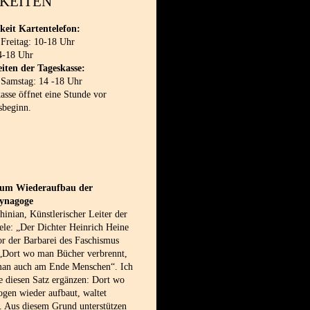
KEITEN
keit Kartentelefon:
 Freitag: 10-18 Uhr
4-18 Uhr
iten der Tageskasse:
 Samstag: 14 -18 Uhr
sse öffnet eine Stunde vor
sbeginn.
 zum Wiederaufbau der
synagoge
inian, Künstlerischer Leiter der
le: „Der Dichter Heinrich Heine
or der Barbarei des Faschismus
 „Dort wo man Bücher verbrennt,
man auch am Ende Menschen“. Ich
e diesen Satz ergänzen: Dort wo
gen wieder aufbaut, waltet
. Aus diesem Grund unterstützen