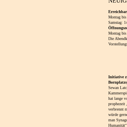
NEUIG
Erreichbar
Montag bis
Samstag: 1
Öffnungsze
Montag bis
Die Abendka
Vorstellung
Initiative
Bornplatz
Sewan Latch
Kammerspie
hat lange v
prophezeit
verbrennt 
würde gern
man Synago
Humanität“