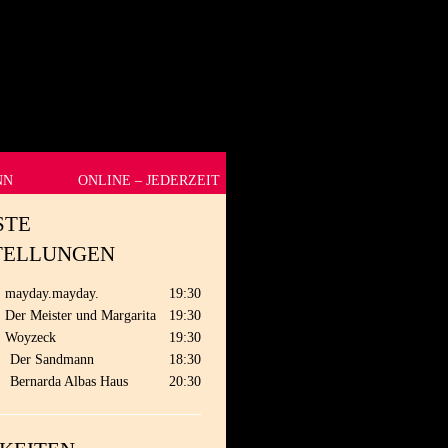
NN
ONLINE – JEDERZEIT
STE
TELLUNGEN
mayday.mayday.
19:30
Der Meister und Margarita
19:30
Woyzeck
19:30
.
Der Sandmann
18:30
.
Bernarda Albas Haus
20:30