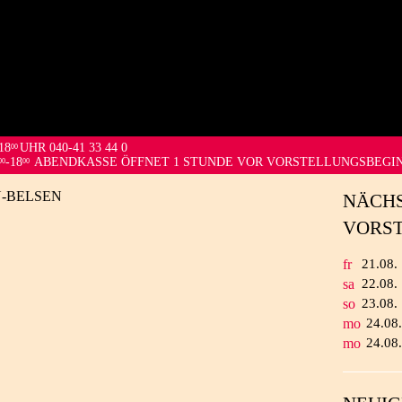
18
UHR 040-41 33 44 0
00
-18
ABENDKASSE ÖFFNET 1 STUNDE VOR VORSTELLUNGSBEGI
00
00
N-BELSEN
NÄCH
VORS
fr
21.
08.
sa
22.
08.
so
23.
08.
mo
24.
08
mo
24.
08