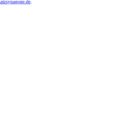
atzsynagoge.de
.