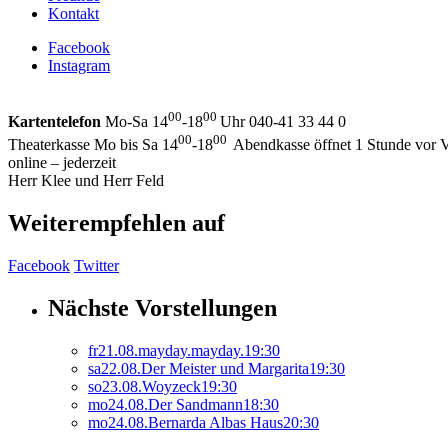
Kontakt
Facebook
Instagram
00
00
Kartentelefon
Mo-Sa 14
-18
Uhr 040-41 33 44 0
00
00
Theaterkasse Mo bis Sa 14
-18
Abendkasse öffnet 1 Stunde vor V
online – jederzeit
Herr Klee und Herr Feld
Weiterempfehlen auf
Facebook
Twitter
Nächste Vorstellungen
fr
21.
08.
mayday.mayday.
19:30
sa
22.
08.
Der Meister und Margarita
19:30
so
23.
08.
Woyzeck
19:30
mo
24.
08.
Der Sandmann
18:30
mo
24.
08.
Bernarda Albas Haus
20:30