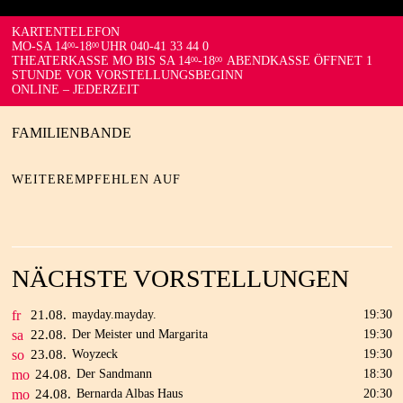
KARTENTELEFON
MO-SA 14
-18
UHR 040-41 33 44 0
00
00
THEATERKASSE MO BIS SA 14
-18
ABENDKASSE ÖFFNET 1
00
00
STUNDE VOR VORSTELLUNGSBEGINN
ONLINE – JEDERZEIT
FAMILIENBANDE
WEITEREMPFEHLEN AUF
NÄCHSTE VORSTELLUNGEN
fr
21.
08.
mayday.mayday.
19:30
sa
22.
08.
Der Meister und Margarita
19:30
so
23.
08.
Woyzeck
19:30
mo
24.
08.
Der Sandmann
18:30
mo
24.
08.
Bernarda Albas Haus
20:30