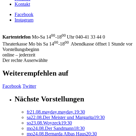
Kontakt
Facebook
Instagram
00
00
Kartentelefon
Mo-Sa 14
-18
Uhr 040-41 33 44 0
00
00
Theaterkasse Mo bis Sa 14
-18
Abendkasse öffnet 1 Stunde vor
Vorstellungsbeginn
online – jederzeit
Der rechte Auserwählte
Weiterempfehlen auf
Facebook
Twitter
Nächste Vorstellungen
fr
21.
08.
mayday.mayday.
19:30
sa
22.
08.
Der Meister und Margarita
19:30
so
23.
08.
Woyzeck
19:30
mo
24.
08.
Der Sandmann
18:30
mo
24.
08.
Bernarda Albas Haus
20:30