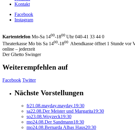
Kontakt
Facebook
Instagram
00
00
Kartentelefon
Mo-Sa 14
-18
Uhr 040-41 33 44 0
00
00
Theaterkasse Mo bis Sa 14
-18
Abendkasse öffnet 1 Stunde vor V
online – jederzeit
Der Ghetto Swinger
Weiterempfehlen auf
Facebook
Twitter
Nächste Vorstellungen
fr
21.
08.
mayday.mayday.
19:30
sa
22.
08.
Der Meister und Margarita
19:30
so
23.
08.
Woyzeck
19:30
mo
24.
08.
Der Sandmann
18:30
mo
24.
08.
Bernarda Albas Haus
20:30