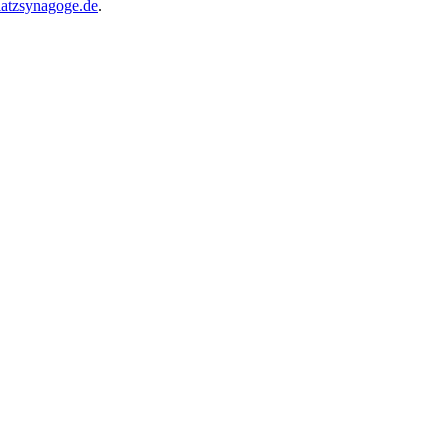
atzsynagoge.de
.